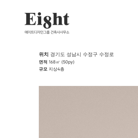
위치
경기도 성남시 수정구 수정로
면적
168
㎡ (50py)
규모
지상4층